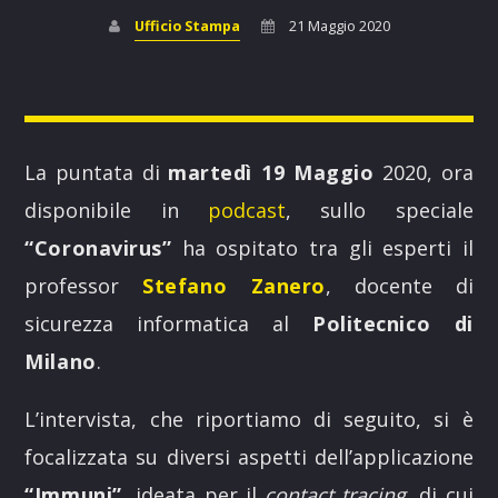
Ufficio Stampa
21 Maggio 2020
La puntata di
martedì 19 Maggio
2020, ora
POP AUROUND
disponibile in
podcast
, sullo speciale
Il giro del mondo con la musica POP
“Coronavirus”
ha ospitato tra gli esperti il
professor
Stefano Zanero
, docente di
Discover More
sicurezza informatica al
Politecnico di
Milano
.
L’intervista, che riportiamo di seguito, si è
focalizzata su diversi aspetti dell’applicazione
UPCOMING SHOWS
“Immuni”,
ideata per il
contact tracing
, di cui