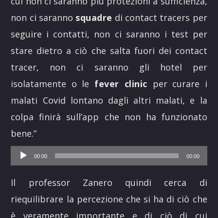
cui non ci saranno più protezioni a sufficienza,
non ci saranno
squadre
di contact tracers per
seguire i contatti, non ci saranno i test per
stare dietro a ciò che salta fuori dei contact
tracer, non ci saranno gli hotel per
isolatamente o le
fever clinic
per curare i
malati Covid lontano dagli altri malati, e la
colpa finirà sull’app che non ha funzionato
bene.”
Audio
00:00
00:00
Player
Il professor Zanero quindi cerca di
riequilibrare la percezione che si ha di ciò che
è veramente importante e di ciò di cui