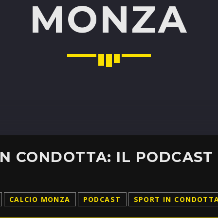
MONZA
21:00
23:00
BUONGIORNO ITALIA
07:00
10:00
ROCK & CAPPUCCINO
10:00
11:00
BIG UP!
12:30
13:00
CALCIO MONZA
PODCAST
SPORT IN CONDOTT