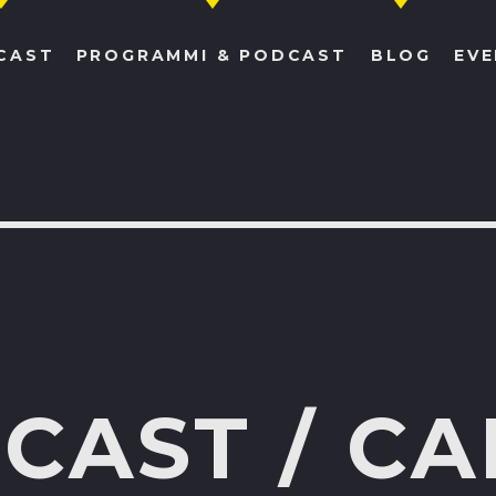
CAST
PROGRAMMI & PODCAST
BLOG
EVE
UPCOMING SHOWS
MUSIC TIME
SEARCH IN THE WEBSITE:
CAST / CA
19:00
21:00
LATINOS IN EUROPA