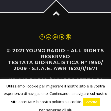
BIG UP!
© 2021 YOUNG RADIO – ALL RIGHTS
La rotazione musicale di Young Radio dedicata alla Black
RESERVED
Music, Hip Hop, Raggae e tanto altro.
TESTATA GIORNALISTICA N° 1950/
2009 - S.I.A.E. AWR 1620/I/1671
Discover More
YOUNG RADIO È UN PROGETTO DI
Utilizziamo i cookie per migliorare il nostro sito e la vostra
AERIS COOPERATIVA SOCIALE
esperienza di navigazione. Continuando a navigare sul nostro
sito accettate la nostra politica sui cookie.
Accetta
UPCOMING SHOWS
Per saperne di più