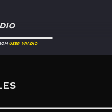
R
DIO
FROM
USER_YRADIO
LES