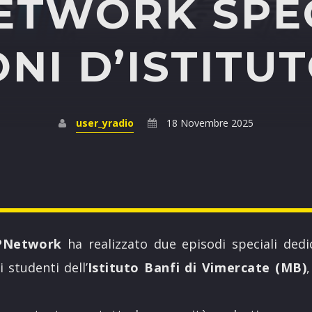
ETWORK SPE
23:00
24:00
NI D’ISTITU
user_yradio
18 Novembre 2025
PNetwork
ha realizzato due episodi speciali dedic
 studenti dell’
Istituto Banfi di Vimercate (MB)