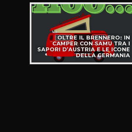
OLTRE IL BRENNERO: IN
CAMPER CON SAMU TRA I
SAPORI D’AUSTRIA E LE ICONE
DELLA GERMANIA
NUOVO
LINE!