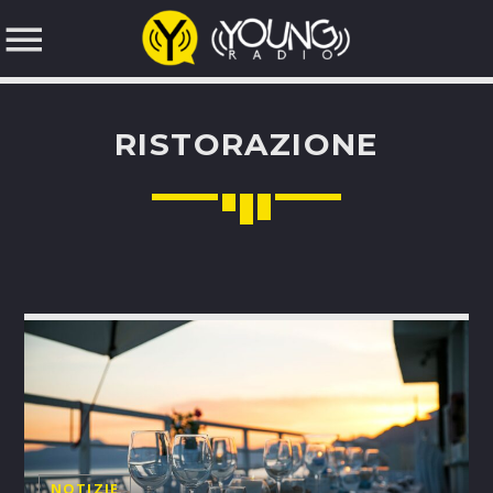
RISTORAZIONE
NOW ON AIR
SEARCH IN THE WEBSITE:
UPCOMING SHOWS
MUSIC TIME
19:00
21:00
LATINOS IN EUROPA
21:00
23:00
NOTIZIE