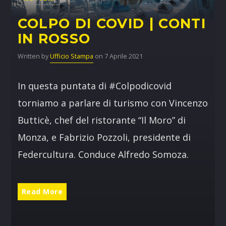
POP AUROUND
COLPO DI COVID | CONTI
23:00
24:00
IN ROSSO
Written by
Ufficio Stampa
on 7 Aprile 2021
In questa puntata di #Colpodicovid
torniamo a parlare di turismo con Vincenzo
Butticè, chef del ristorante “Il Moro” di
Monza, e Fabrizio Pozzoli, presidente di
Federcultura. Conduce Alfredo Somoza.
Read More