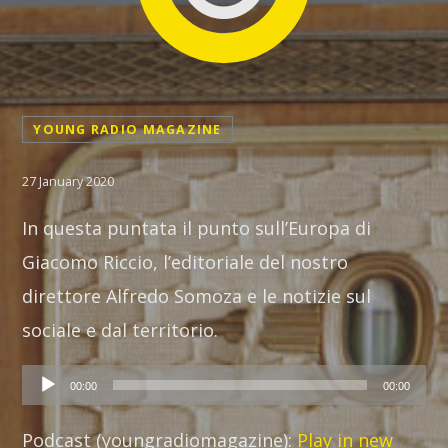
YOUNG RADIO MAGAZINE
NOTTURNA
27 January 2020
La rotazione musicale per chi la notte non vuole o non
In questa puntata il punto sull’Europa di
può dormire.
Giacomo Riccio, l’editoriale del nostro
Discover More
direttore Alfredo Somoza e le notizie sul
sociale e dal territorio.
Audio
00:00
00:00
Player
UPCOMING SHOWS
Podcast (youngradiomagazine):
Play in new