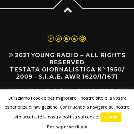
© 2021 YOUNG RADIO – ALL RIGHTS
RESERVED
TESTATA GIORNALISTICA N° 1950/
2009 - S.I.A.E. AWR 1620/I/1671
YOUNG RADIO È UN PROGETTO DI
Utilizziamo i cookie per migliorare il nostro sito e la vostra
AERIS COOPERATIVA SOCIALE
esperienza di navigazione. Continuando a navigare sul nostro
sito accettate la nostra politica sui cookie.
Accetta
Per saperne di più
WP2Social Auto Publish
Powered By :
XYZScripts.com