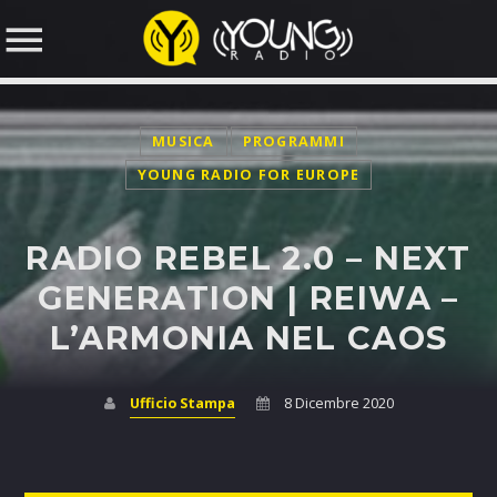
MUSICA
PROGRAMMI
NOW ON AIR
YOUNG RADIO FOR EUROPE
RADIO REBEL 2.0 – NEXT
SEARCH IN THE WEBSITE:
GENERATION | REIWA –
L’ARMONIA NEL CAOS
Ufficio Stampa
8 Dicembre 2020