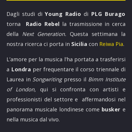
Dagli studi di
Young Radio
di
PLG Burago
torna
Radio Rebel
la trasmissione in cerca
della
Next Generation.
Questa settimana la
nostra ricerca ci porta in
Sicilia
con
Reiwa Pia
.
YOUNG RADIO MAGAZINE
L’amore per la musica l’ha portata a trasferirsi
Il nuovo format radiofonico di
Young Radio
dedicato a
a
Londra
per frequentare il corso triennale di
notizie e approfondimenti con un focus particolare sul
sociale, i giovani e ai cambiamenti che avvengono nel
Laurea in
Songwriting
presso il
Bimm Institute
territorio e nel mondo.
of London,
qui si confronta con artisti e
professionisti del settore e affermandosi nel
Discover More
panorama musicale londinese come
busker
e
nella musica dal vivo.