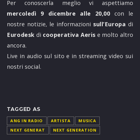
Per conoscerla meglio vi aspettiamo
UPCOMING SHOWS
mercoledì 9 dicembre alle 20,00
con le
nostre notizie, le informazioni
sull’Europa
di
MUSIC TIME
Eurodesk
di
cooperativa Aeris
e molto altro
19:00
21:00
ancora.
Live in audio sul sito e in streaming video sui
LATINOS IN EUROPA
21:00
23:00
nostri social.
BIG UP!
12:30
13:00
POP AUROUND
TAGGED AS
13:00
13:30
ANG IN RADIO
ARTISTA
MUSICA
NEXT GENERAT
NEXT GENERATION
MUSIC TIME
14:00
14:30